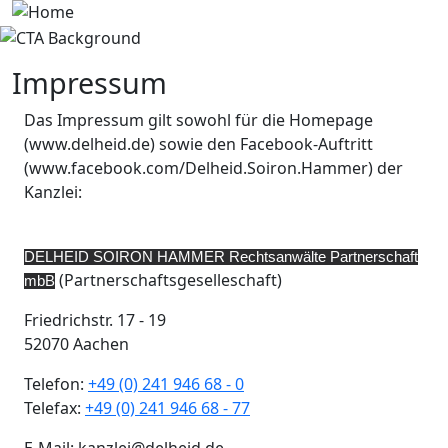
Skip to main content
Image
Impressum
Das Impressum gilt sowohl für die Homepage
(www.delheid.de) sowie den Facebook-Auftritt
(www.facebook.com/Delheid.Soiron.Hammer) der
Kanzlei:
DELHEID SOIRON HAMMER Rechtsanwälte Partnerschaft
(Partnerschaftsgeselleschaft)
mbB
Friedrichstr. 17 - 19
52070 Aachen
Telefon:
+49 (0) 241 946 68 - 0
Telefax:
+49 (0) 241 946 68 - 77
E-Mail: kanzlei@delheid.de